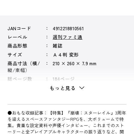
JANコード
4912218810561
レーベル
週刊ファミ通
商品形態
雑誌
サイズ
Ａ４判 変形
商品寸法（横/
210 × 260 × 7.9 mm
縦/束幅）
総ページ数
184ページ
もっと見る
●おもな収録記事：【特集】『崩壊：スターレイル』3周年
を迎えるスペースファンタジーRPGを、大ボリュームで特
集。貴重な設定資料や声優インタビュー、これまでのスト
ーリーと全プレイアブルキャラクターの振り返りなど、開