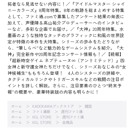
拓者なら見逃せない内容に！／『アイドルマスター シャイ
ニーカラーズ』8周年特集。8年の軌跡を総まとめする特集
として、ファミ通.comで募集したアンケート結果の発表に
加えて、声優陣＆高山祐介プロデューサーへのインタビュ
ーなど、多彩な企画でお届け。／『大神』20周年特集。水
墨画のような独特なタッチのグラフィックに和風の世界設
定が特徴の本作を大特集。シリーズの歩みをたどりなが
ら、“筆しらべ”など魅力的なゲームシステムを紹介。『大
神』完全新作や20周年記念コンサート情報も！／【続報】
『超新時空ゲイム ネプテューヌ∞（アンリミテッド）』四
女神と新守護女神たちだけでなく、シリーズおなじみの“女
神候補生”ももちろん登場！ 4人のシスターズの詳細や、
タクティカルリンクやトリガースキルなどの戦闘の注目ポ
イントを詳しく解説。さらに、注目要素のひとつ“終末予
報”の概要や、豪華特装版の内容も明らかに！
ホーム
KADOKAWAブックストア
雑誌
ホーム
ファミ通販
週刊ファミ通
ホーム
KGL STORE
週刊ファミ通
ホーム
KGL STORE
全商品