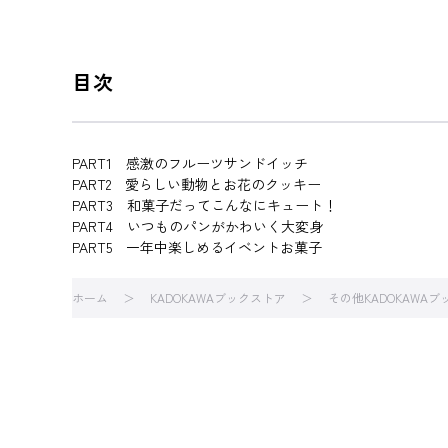
目次
PART1 感激のフルーツサンドイッチ
PART2 愛らしい動物とお花のクッキー
PART3 和菓子だってこんなにキュート！
PART4 いつものパンがかわいく大変身
PART5 一年中楽しめるイベントお菓子
ホーム
KADOKAWAブックストア
その他KADOKAWA