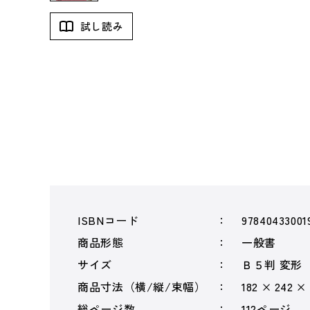
試し読み
ISBNコード
97840433001
商品形態
一般書
サイズ
Ｂ５判 変形
商品寸法（横/縦/束幅）
182 × 242 ×
総ページ数
112ページ