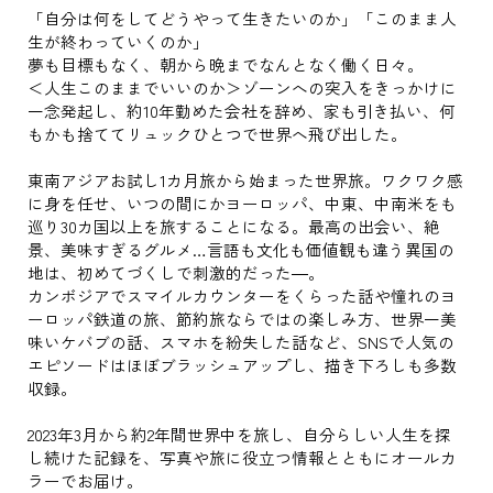
「自分は何をしてどうやって生きたいのか」「このまま人
生が終わっていくのか」
夢も目標もなく、朝から晩までなんとなく働く日々。
＜人生このままでいいのか＞ゾーンへの突入をきっかけに
一念発起し、約10年勤めた会社を辞め、家も引き払い、何
もかも捨ててリュックひとつで世界へ飛び出した。
東南アジアお試し1カ月旅から始まった世界旅。ワクワク感
に身を任せ、いつの間にかヨーロッパ、中東、中南米をも
巡り30カ国以上を旅することになる。最高の出会い、絶
景、美味すぎるグルメ…言語も文化も価値観も違う異国の
地は、初めてづくしで刺激的だった―。
カンボジアでスマイルカウンターをくらった話や憧れのヨ
ーロッパ鉄道の旅、節約旅ならではの楽しみ方、世界一美
味いケバブの話、スマホを紛失した話など、SNSで人気の
エピソードはほぼブラッシュアップし、描き下ろしも多数
収録。
2023年3月から約2年間世界中を旅し、自分らしい人生を探
し続けた記録を、写真や旅に役立つ情報とともにオールカ
ラーでお届け。