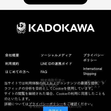
会社概要
ソーシャルメディア
プライバシー
ポリシー
利用規約
LINE IDの連携ガイド
International
はじめての方へ
FAQ
Shipping
よくあるお問い合わせ
特定商取引法に
お問い合わせ/
当サイトでは利用体験の向上およびコンテンツの最適な提供、ト
関する表示
リクエスト
ラフィックの分析を目的としてCookieを使用しています。
サイトの閲覧を継続された場合、Cookieの利用に同意したことも
のといたします。
詳細については
プライバシーポリシー
をご確認ください。
© KADOKAWA CORPORATION
承諾する