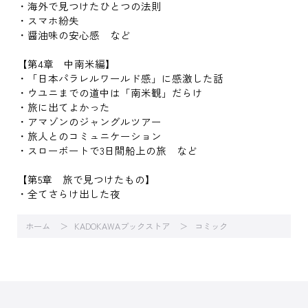
・海外で見つけたひとつの法則
・スマホ紛失
・醤油味の安心感 など
【第4章 中南米編】
・「日本パラレルワールド感」に感激した話
・ウユニまでの道中は「南米観」だらけ
・旅に出てよかった
・アマゾンのジャングルツアー
・旅人とのコミュニケーション
・スローボートで3日間船上の旅 など
【第5章 旅で見つけたもの】
・全てさらけ出した夜
ホーム
KADOKAWAブックストア
コミック