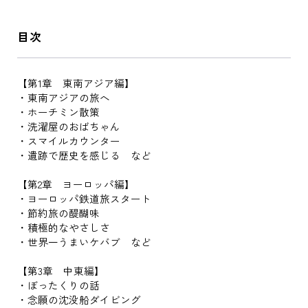
目次
【第1章 東南アジア編】
・東南アジアの旅へ
・ホーチミン散策
・洗濯屋のおばちゃん
・スマイルカウンター
・遺跡で歴史を感じる など
【第2章 ヨーロッパ編】
・ヨーロッパ鉄道旅スタート
・節約旅の醍醐味
・積極的なやさしさ
・世界一うまいケバブ など
【第3章 中東編】
・ぼったくりの話
・念願の沈没船ダイビング