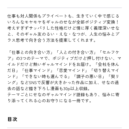
仕事も対人関係もプライベートも、生きていく中で感じる
いろんなモヤモヤをギャルのせなが全部ポジティブ変換！
考えすぎずサッパリした性格だけど情に厚く義理深いせな
と、そのギャル友のるい・えな・なつが、人生の悩みとプ
ラス思考で向き合う方法を提案してくれます。
「仕事との向き合い方」「人との付き合い方」「セルフケ
ア」の3つのテーマで、ポジティブだけど押し付けない、マ
イルドだけど熱いギャルマインドをお届け。「会社を休ん
だ日」「仕事マインド」「恋愛マインド」「切り替えマイ
ンド」「できない時も選んでる」「調子の悪い日」「契リ
ング」などSNSで反響が大きかった作品に加え、せなの過
去の話など描き下ろし漫画も30p以上収録。
テーマごとにせなのギャルマインド語録もあり、悩みに寄
り添ってくれる心のお守りになる一冊です。
目次