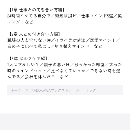
【1章 仕事との向き合い方編】
24時間イケてる自分で／短気は損ピ／仕事マインド5選／契
リング など
【2章 人との付き合い方編】
職場の人と合わない時／イライラ対処法／恋愛マインド／
あの子に比べて私は…／切り替えマインド など
【3章 セルフケア編】
1人はさみしい？／調子の悪い日／散らかった部屋／太った
時のマインドセット／比べなくていっか／できない時も選
んでる／会社を休んだ日 など
ホーム
KADOKAWAブックストア
コミック