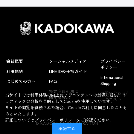
会社概要
ソーシャルメディア
プライバシー
ポリシー
利用規約
LINE IDの連携ガイド
International
はじめての方へ
FAQ
Shipping
よくあるお問い合わせ
特定商取引法に
お問い合わせ/
当サイトでは利用体験の向上およびコンテンツの最適な提供、ト
関する表示
リクエスト
ラフィックの分析を目的としてCookieを使用しています。
サイトの閲覧を継続された場合、Cookieの利用に同意したことも
のといたします。
詳細については
プライバシーポリシー
をご確認ください。
© KADOKAWA CORPORATION
承諾する