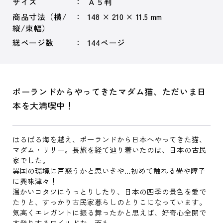
サイズ
Ａ５判
商品寸法（横/
148 × 210 × 11.5 mm
縦/束幅）
総ページ数
144ページ
ポーランドからやってきたマダム猫、ただいま日
本を大満喫中！
はるばる海を越え、ポーランドから日本へやってきた猫、
マダム・リリー。長旅を経て辿り着いたのは、日本の古民
家でした。
異国の環境に戸惑うかと思いきや…初めて触れる畳や障子
に興味津々！
温かいコタツにうっとりしたり、日本の四季の景色を愛で
たりと、すっかり古民家暮らしのとりこになっています。
気高くエレガントに振る舞ったかと思えば、好奇心全開で
木登りするワイルドな一面も。