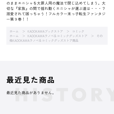
のままエニシャを大罪人用の魔法で閉じ込めてしまう。大
切な『家族』の間で揺れ動くエニシャが選ぶ道は・・・？
溺愛されて困っちゃう！フルカラー末っ子転生ファンタジ
ー第９巻！！
ホーム
KADOKAWAブックストア
コミック
ホーム
KADOKAWAラノベ＆コミックグッズストア
その
他KADOKAWAラノベ＆コミックグッズストア商品
最近見た商品
最近見た商品がありません。