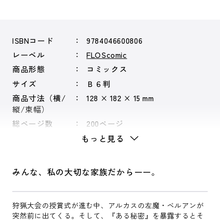
ISBNコード
9784046600806
レーベル
FLOScomic
商品形態
コミックス
サイズ
Ｂ６判
商品寸法（横/
128 × 182 × 15 mm
縦/束幅）
総ページ数
200ページ
もっと見る
みんな、私の大切な家族だからーー。
狩猟大会の授賞式が進む中、アルカスの左魔・ベルアンが
突然前に出てくる。そして、『ある秘密』を暴露するとそ