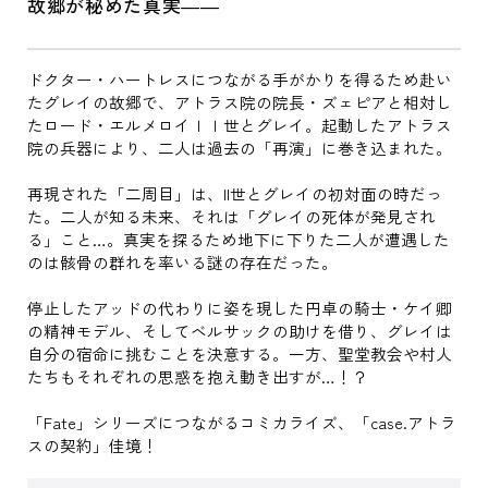
故郷が秘めた真実――
ドクター・ハートレスにつながる手がかりを得るため赴い
たグレイの故郷で、アトラス院の院長・ズェピアと相対し
たロード・エルメロイＩＩ世とグレイ。起動したアトラス
院の兵器により、二人は過去の「再演」に巻き込まれた。
再現された「二周目」は、II世とグレイの初対面の時だっ
た。二人が知る未来、それは「グレイの死体が発見され
る」こと…。真実を探るため地下に下りた二人が遭遇した
のは骸骨の群れを率いる謎の存在だった。
停止したアッドの代わりに姿を現した円卓の騎士・ケイ卿
の精神モデル、そしてベルサックの助けを借り、グレイは
自分の宿命に挑むことを決意する。一方、聖堂教会や村人
たちもそれぞれの思惑を抱え動き出すが…！？
「Fate」シリーズにつながるコミカライズ、「case.アトラ
スの契約」佳境！