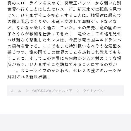
真のスローライフを求めて、冥竜王バウワーから聞いた別
世界へ行くことにしたセレス一行。新天地では孤島を見つ
けて、ひとまずそこを拠点とすることに。精霊達に頼んで
の露天風呂づくりや、水竜と交渉して海鮮ゲットなどな
ど、なかなか楽しく過ごしていた。その矢先、竜の国の王
子とやらが戦闘を仕掛けてきた！ 竜公としての格を見せ
つけ難なく撃退したセレスは、今度は竜の国エルドランへ
の招待を受ける。ここでもまた特別扱いされそうな気配を
感じつつ、竜の国でこの世界のことをあれこれ教えてもら
うことに。そしてこの世界にも何故かジムナ村のような場
所があり、ひとまずそこを訪ねてみることにするのだが
――。スローライフのかたわら、セレスの強さのルーツが
解明される新世界編！
ホーム
KADOKAWAブックストア
ライトノベル