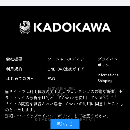
会社概要
ソーシャルメディア
プライバシー
ポリシー
利用規約
LINE IDの連携ガイド
International
はじめての方へ
FAQ
Shipping
よくあるお問い合わせ
特定商取引法に
お問い合わせ/
当サイトでは利用体験の向上およびコンテンツの最適な提供、ト
関する表示
リクエスト
ラフィックの分析を目的としてCookieを使用しています。
サイトの閲覧を継続された場合、Cookieの利用に同意したことも
のといたします。
詳細については
プライバシーポリシー
をご確認ください。
© KADOKAWA CORPORATION
承諾する