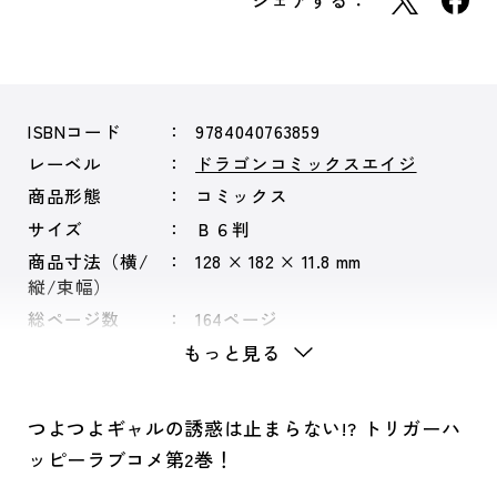
シェアする：
ISBNコード
9784040763859
レーベル
ドラゴンコミックスエイジ
商品形態
コミックス
サイズ
Ｂ６判
商品寸法（横/
128 × 182 × 11.8 mm
縦/束幅）
総ページ数
164ページ
もっと見る
つよつよギャルの誘惑は止まらない!? トリガーハ
ッピーラブコメ第2巻！