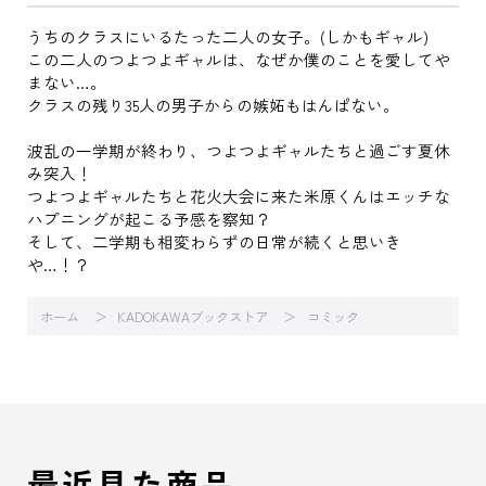
うちのクラスにいるたった二人の女子。(しかもギャル)
この二人のつよつよギャルは、なぜか僕のことを愛してや
まない…。
クラスの残り35人の男子からの嫉妬もはんぱない。
波乱の一学期が終わり、つよつよギャルたちと過ごす夏休
み突入！
つよつよギャルたちと花火大会に来た米原くんはエッチな
ハプニングが起こる予感を察知？
そして、二学期も相変わらずの日常が続くと思いき
や…！？
ホーム
KADOKAWAブックストア
コミック
最近見た商品