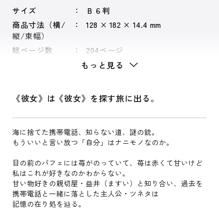
サイズ
Ｂ６判
商品寸法（横/
128 × 182 × 14.4 mm
縦/束幅）
総ページ数
204ページ
もっと見る
《彼女》は《彼女》を探す旅に出る。
海に捨てた携帯電話、知らない道、謎の銃。
もういいと言い放つ「自分」はナニモノなのか。
目の前のパフェには苺がのっていて、苺は赤くて甘いけど
私はこれが好きなのかわからない。
甘い物好きの親切屋・益井（ますい）と知り合い、過去を
携帯電話と一緒に落とした主人公・ツネタは
記憶の在り処を辿る。