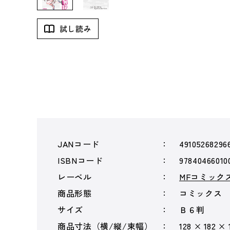
試し読み
JANコード
49105268296
ISBNコード
97840466010
レーベル
MFコミック
商品形態
コミックス
サイズ
Ｂ６判
商品寸法（横/縦/束幅）
128 × 182 ×