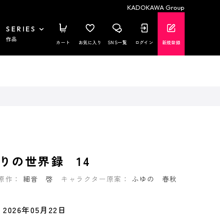
KADOKAWA Group
SERIES
作品
カート
お気に入り
SNS一覧
ログイン
新規登録
りの世界録 14
原作：
細音 啓
キャラクター原案：
ふゆの 春秋
2026年05月22日