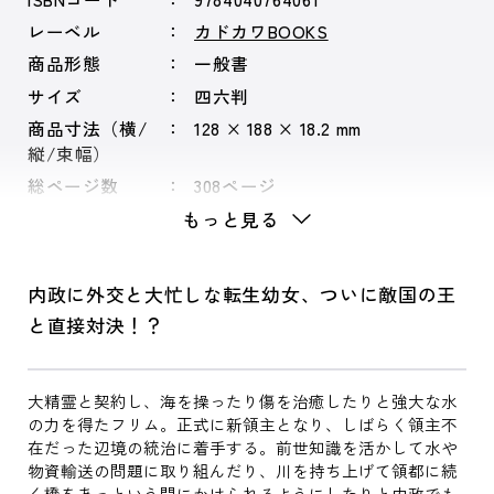
レーベル
カドカワBOOKS
商品形態
一般書
サイズ
四六判
商品寸法（横/
128 × 188 × 18.2 mm
縦/束幅）
総ページ数
308ページ
もっと見る
内政に外交と大忙しな転生幼女、ついに敵国の王
と直接対決！？
大精霊と契約し、海を操ったり傷を治癒したりと強大な水
の力を得たフリム。正式に新領主となり、しばらく領主不
在だった辺境の統治に着手する。前世知識を活かして水や
物資輸送の問題に取り組んだり、川を持ち上げて領都に続
く橋をあっという間にかけられるようにしたりと内政でも