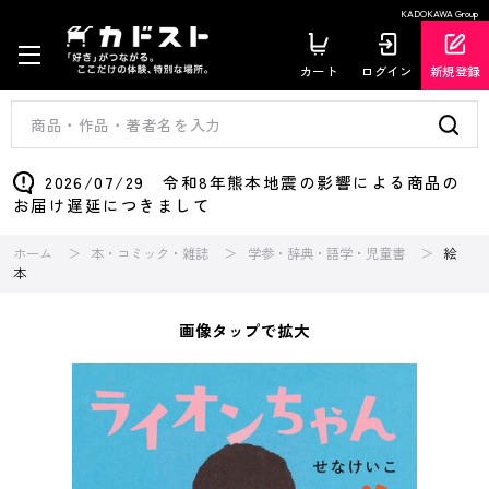
KADOKAWA Group
カート
ログイン
新規登録
2026/07/29 令和8年熊本地震の影響による商品の
お届け遅延につきまして
ホーム
本・コミック・雑誌
学参・辞典・語学・児童書
絵
本
画像タップで拡大