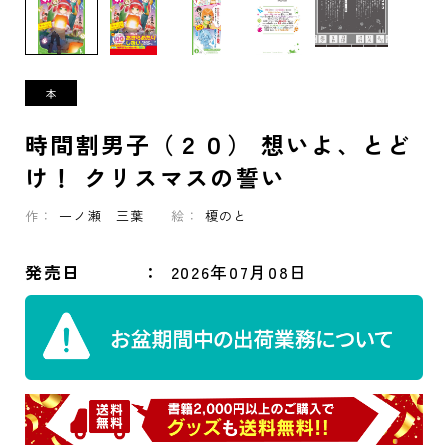
時間割男子（２０） 想いよ、とど
け！ クリスマスの誓い
作：
一ノ瀬 三葉
絵：
榎のと
発売日
2026年07月08日