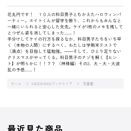
花丸円です！ １０人の科目男子とむかえたハロウィンパ
ーティー。エイトくんが留学を断り、これからもみんなと
一緒にいられると安心した矢先。ケイが1枚のメモを残して
とつぜん姿を消してしまった……！
手分けしてケイの行方を探るなか、科目男子たちをいち早
く〈本物の人間〉にするべく、わたしは学期末テストで
〈満点〉を目指して猛勉強。――そして、ひとり足りない
クリスマスがやってくる。科目男子のナゾを解く【ヒン
ト】が明らかに！！？？ 〈神様編〉その2、大・大・大波
乱の予感……！
ホーム
KADOKAWAブックストア
児童書
最近見た商品