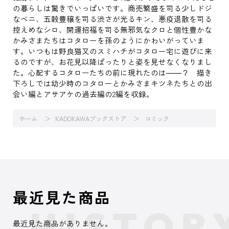
の暮らしは驚きでいっぱいです。商売繁盛を司る少しドジ
なベニ、五穀豊穣を司る渋さが光るキン、悪疫退散を司る
控えめなシロ、開運招福を司る無邪気なクロと個性豊かな
かみさまたちはコタローを孫のようにかわいがっていま
す。いつもは野良猫又のスミハチがコタロー宅に遊びに来
るのですが、お花見以降ぱったりと姿を見せなくなりまし
た。心配するコタローたちの前に現れたのは――？ 描き
下ろしでは幼少時のコタローとかみさまキツネたちとの出
会い編とアサアケの過去編の2編を収録。
ホーム
KADOKAWAブックストア
コミック
最近見た商品
最近見た商品がありません。