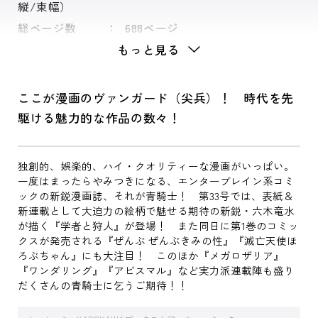
縦/束幅）
総ページ数
688ページ
もっと見る
ここが漫画のヴァンガード（尖兵）！ 時代を先
駆ける魅力的な作品の数々！
独創的、娯楽的、ハイ・クオリティーな漫画がいっぱい。
一度はまったらやみつきになる、エンターブレイン系コミ
ックの新鋭漫画誌、それが青騎士！ 第33号では、表紙＆
新連載として大迫力の絵柄で魅せる期待の新鋭・六木竜水
が描く『学者と狩人』が登場！ また同日に第1巻のコミッ
クスが発売される『ぜんぶ ぜんぶきみの性』『滅亡天使ほ
ろぶちゃん』にも大注目！ このほか『メガロザリア』
『ワンダリング』『アビスマル』など実力派連載陣も盛り
だくさんの青騎士に乞うご期待！！