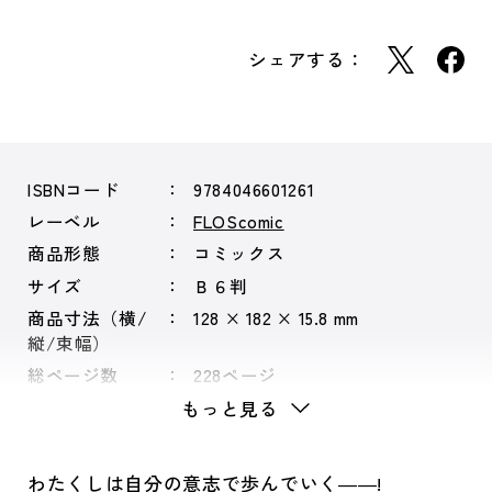
シェアする：
ISBNコード
9784046601261
レーベル
FLOScomic
商品形態
コミックス
サイズ
Ｂ６判
商品寸法（横/
128 × 182 × 15.8 mm
縦/束幅）
総ページ数
228ページ
もっと見る
わたくしは自分の意志で歩んでいく――!