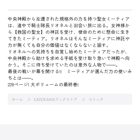
中央神殿から左遷された規格外の力を持つ聖女ミーティア
は、道中で騎士隊長リオネルと出会い旅に出る。女神様か
ら【救国の聖女】の神託を受け、使命のために懸命に生き
てきたミーティア。リオネルはそんなミーティアに神託や
力が無くても自分の価値はなくならないと諭す。
リオネルへの気持ちを自覚し始めたミーティアだったが、
中央神殿から助けを求める手紙を受け取り急いで神殿へ向
かう。そこに待ち受けていたのは意外な人物で――。
最後の戦いが幕を開ける!! ミーティアが選んだ力の使いみ
ちとは――。
228ページ! 大ボリュームの最終巻!
ホーム
KADOKAWAブックストア
コミック