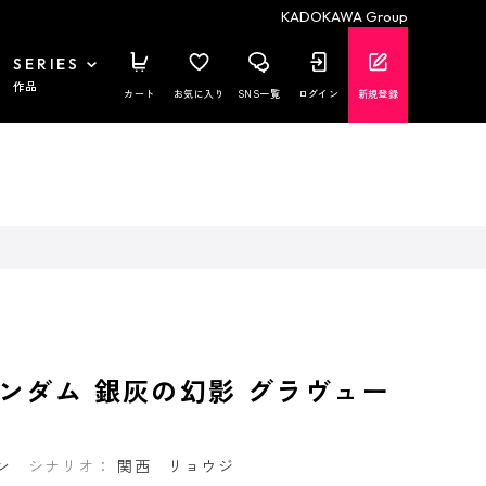
KADOKAWA Group
SERIES
作品
カート
お気に入り
SNS一覧
ログイン
新規登録
ンダム 銀灰の幻影 グラヴュー
ン
シナリオ：
関西 リョウジ