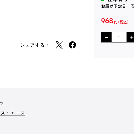
お届け予定日
968
円
シェアする：
72
クス・エース