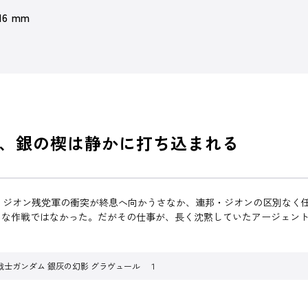
 16 mm
、銀の楔は静かに打ち込まれる
ネオ・ジオン残党軍の衝突が終息へ向かうさなか、連邦・ジオンの区別な
きな作戦ではなかった。だがその仕事が、長く沈黙していたアージェン
戦士ガンダム 銀灰の幻影 グラヴュール １