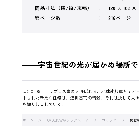
商品寸法（横/縦/束幅）
128 × 182 ×
総ページ数
216ページ
――宇宙世紀の光が届かぬ場所で
U.C.0096――ラプラス事変と呼ばれる、地球連邦軍と
下された新たな任務は、連邦高官の暗殺。それは決して大
を掘り起こしていく。
ホーム
KADOKAWAブックストア
コミック
機動