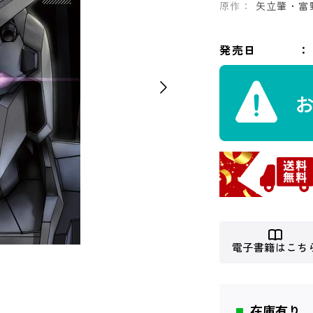
原作：
矢立肇・富
発売日
電子書籍はこち
在庫有り