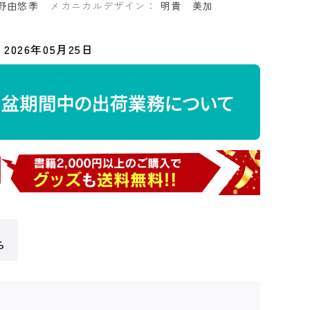
野由悠季
メカニカルデザイン：
明貴 美加
2026年05月25日
ら