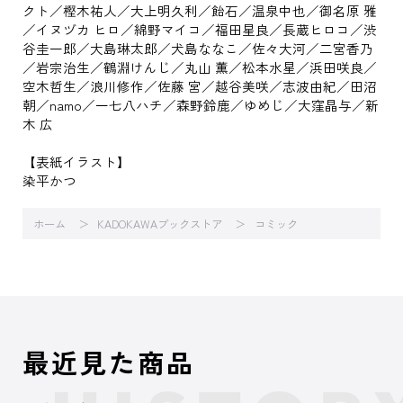
クト／樫木祐人／大上明久利／飴石／温泉中也／御名原 雅
／イヌヅカ ヒロ／綿野マイコ／福田星良／長蔵ヒロコ／渋
谷圭一郎／大島琳太郎／犬島ななこ／佐々大河／二宮香乃
／岩宗治生／鶴淵けんじ／丸山 薫／松本水星／浜田咲良／
空木哲生／浪川修作／佐藤 宮／越谷美咲／志波由紀／田沼
朝／namo／一七八ハチ／森野鈴鹿／ゆめじ／大窪晶与／新
木 広
【表紙イラスト】
染平かつ
ホーム
KADOKAWAブックストア
コミック
最近見た商品