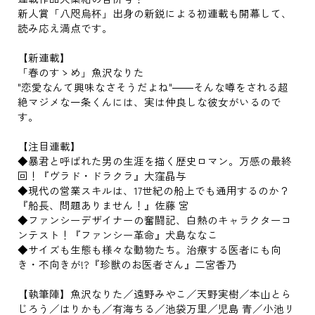
新人賞「八咫烏杯」出身の新鋭による初連載も開幕して、
読み応え満点です。
【新連載】
「春のすゝめ」魚沢なりた
"恋愛なんて興味なさそうだよね"――そんな噂をされる超
絶マジメな一条くんには、実は仲良しな彼女がいるので
す。
【注目連載】
◆暴君と呼ばれた男の生涯を描く歴史ロマン。万感の最終
回！『ヴラド・ドラクラ』大窪晶与
◆現代の営業スキルは、17世紀の船上でも通用するのか？
『船長、問題ありません！』佐藤 宮
◆ファンシーデザイナーの奮闘記、白熱のキャラクターコ
ンテスト！『ファンシー革命』犬島ななこ
◆サイズも生態も様々な動物たち。治療する医者にも向
き・不向きが!?『珍獣のお医者さん』二宮香乃
【執筆陣】魚沢なりた／遠野みやこ／天野実樹／本山とら
じろう／はりかも／有海ちる／池袋万里／児島 青／小池リ