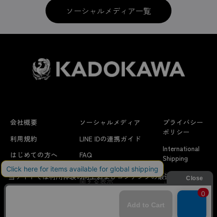
ソーシャルメディア一覧
会社概要
ソーシャルメディア
プライバシー
ポリシー
利用規約
LINE IDの連携ガイド
International
はじめての方へ
FAQ
Shipping
よくあるお問い合わせ
特定商取引法に
お問い合わせ/
当サイトでは利用体験の向上およびコンテンツの最適な提供、ト
関する表示
リクエスト
ラフィックの分析を目的としてCookieを使用しています。
サイトの閲覧を継続された場合、Cookieの利用に同意したことも
のといたします。