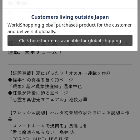
縦/束幅）
総ページ数
1088ページ
もっと見る
超常現象に心霊写真──怪しくて心躍るオカルト
連載、大ボリューム！
【好評連載】夏にぴったり！オカルト連載２作品
◆怪事件の真相を暴く78ページ
『現象X 超常現象捜査録』温泉中也
◆狂気が背後に迫る32ページ
『心霊写真密売マニュアル』池袋万里
【フレッシュ読切】ハルタ初登場作家たちによる読切４作
品
「スマートホームで焼肉を」長篠もき
「君は魔法を知らない」鳥井 泳
「FOR YOU IN ME」ぽる谷 何