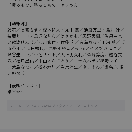
「昇るもの、墜ちるもの」きぃやん
【執筆陣】
飴石／長篠もき／樫木祐人／丸山 薫／池袋万里／鳥井 泳／
長蔵ヒロコ／魚沢なりた／はりかも／天野実樹／温泉中也
／鶴淵けんじ／浪川修作／佐藤 宮／有海ちる／田沼 朝／ぽ
る谷 何／浜田咲良／遠野みやこ／namo／イヌヅカ ヒロ／
渋谷圭一郎／小池リクト／大上明久利／森野鈴鹿／越谷美
咲／福田星良／本山とらじろう／一七八ハチ／綿野マイコ
／犬島ななこ／松本水星／岩宗治生／きぃやん／御名原 雅
／ゆめじ
【表紙イラスト】
染平かつ
ホーム
KADOKAWAブックストア
コミック