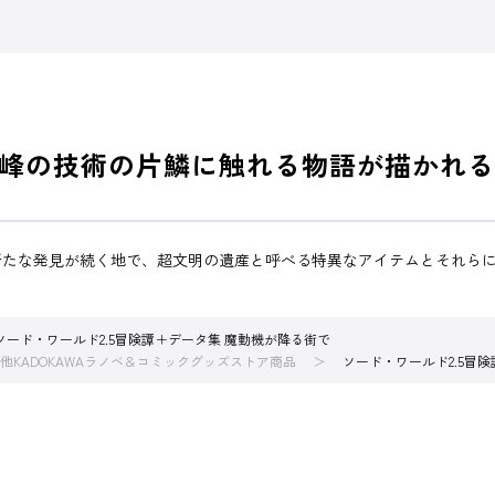
峰の技術の片鱗に触れる物語が描かれる
たな発見が続く地で、超文明の遺産と呼べる特異なアイテムとそれらに
ソード・ワールド2.5冒険譚＋データ集 魔動機が降る街で
他KADOKAWAラノベ＆コミックグッズストア商品
ソード・ワールド2.5冒