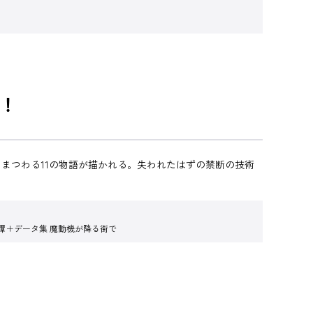
！
まつわる11の物語が描かれる。失われたはずの禁断の技術
険譚＋データ集 魔動機が降る街で