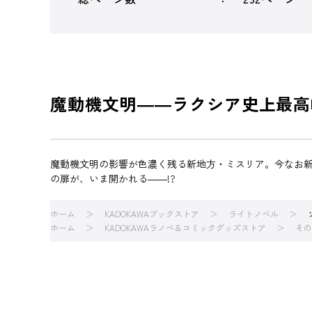
魔動機文明――ラクシア史上最高
魔動機文明の影響が色濃く残る新地方・ミスリア。今なお新
の扉が、いま開かれる――!?
ホーム
KADOKAWAブックストア
ライトノベル
ホーム
KADOKAWAラノベ＆コミックグッズストア
その