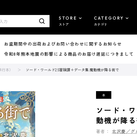
STORE
CATEGORY
ストア
カテゴリ
8/07 お盆期間中の出荷およびお問い合わせに関するお知らせ
7/29 令和8年熊本地震の影響による商品のお届け遅延につきまして
単行本）
ソード・ワールド2.5冒険譚＋データ集 魔動機が降る街で
ソード・ワ
動機が降る
著者：
北沢慶／グ