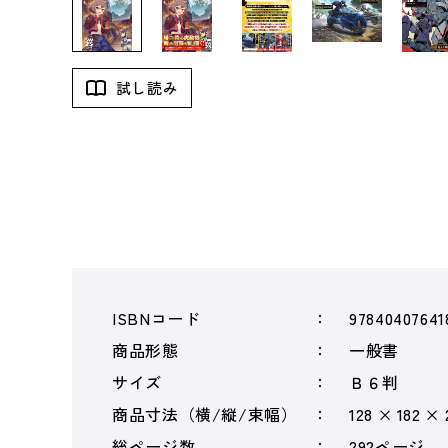
試し読み
ISBNコード
97840407641
商品形態
一般書
サイズ
Ｂ６判
商品寸法（横/縦/束幅）
128 × 182 ×
総ページ数
292ページ