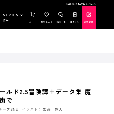
KADOKAWA Group
SERIES
作品
カート
お気に入り
SNS一覧
ログイン
新規登録
ールド2.5冒険譚＋データ集 魔
街で
ループSNE
イラスト：
加藤 旅人