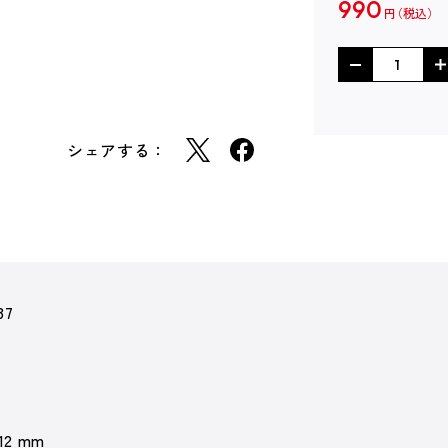
990
円
シェアする：
87
 12 mm