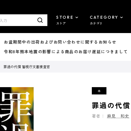
STORE
CATEGORY
ストア
カテゴリ
8/07 お盆期間中の出荷およびお問い合わせに関するお知らせ
7/29 令和8年熊本地震の影響による商品のお届け遅延につきまして
罪過の代償 警視庁文書捜査官
罪過の代償
著者：
麻見 和史