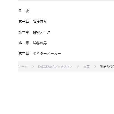
目 次
第一章 清掃済み
第二章 機密データ
第三章 黙秘の男
第四章 ボイラーメーカー
ホーム
KADOKAWAブックストア
文芸
罪過の代