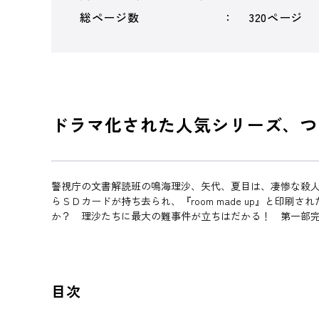
総ページ数
320ページ
ドラマ化された人気シリーズ、つ
警視庁の文書解読班の鳴海理沙、矢代、夏目は、凄惨な殺
らＳＤカードが持ち去られ、『room made up』と
か？ 理沙たちに最大の難事件が立ちはだかる！ 第一部
目次