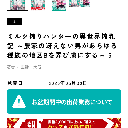
ミルク搾りハンターの異世界搾乳
記 ～農家の冴えない男があらゆる
種族の地区Bを弄び虜にする～ 5
著者：
空詠 大智
発売日
2026年06月09日