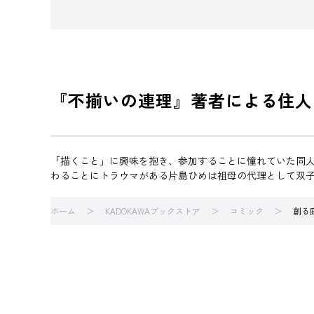
『不揃いの連理』著者による住人
「描くこと」に興味を抱き、参加することに憧れていた同
わることにトラウマがある片島ひめは祖母の代理として双
ホーム
KADOKAWAブックストア
コミック
創る