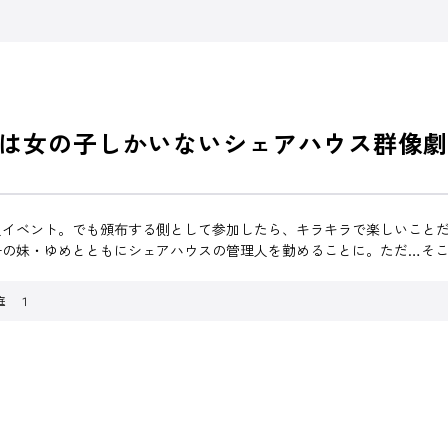
は女の子しかいないシェアハウス群像劇
人イベント。でも頒布する側として参加したら、キラキラで楽しいこと
子の妹・ゆめとともにシェアハウスの管理人を勤めることに。ただ…そ
庭 １