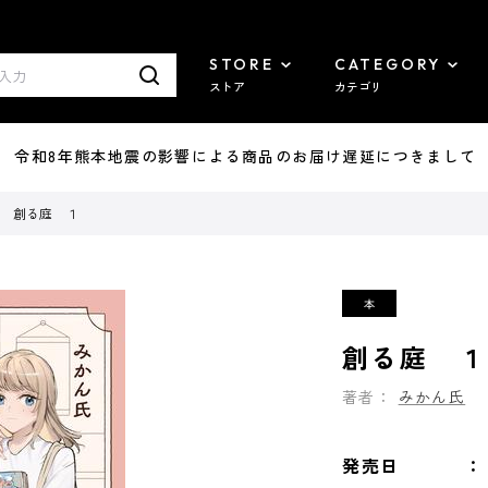
STORE
CATEGORY
ストア
カテゴリ
7/29 令和8年熊本地震の影響による商品のお届け遅延につきまして
創る庭 １
創る庭 １
著者：
みかん氏
発売日