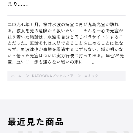
まり……。
二〇九七年五月。桜井水波の病室に再び九島光宣が訪れ
る。彼女を死の危険から救いたい――そんな一心で光宣が
辿り着いた結論は、水波を自分と同じパラサイトにするこ
とだった。無論それは人間であることを止めることに他な
らず、司波達也が事態を看過するはずもない。埒が明かな
いと悟った光宣はついに実力行使に打って出る。達也VS光
宣、互いに一歩も譲らない戦いの末に――。
ホーム
KADOKAWAブックストア
コミック
最近見た商品