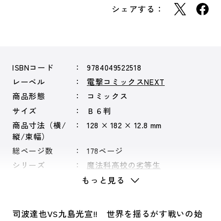
シェアする：
ISBNコード
9784049522518
レーベル
電撃コミックスNEXT
商品形態
コミックス
サイズ
Ｂ６判
商品寸法（横/
128 × 182 × 12.8 mm
縦/束幅）
総ページ数
178ページ
シリーズ
魔法科高校の劣等生
もっと見る
司波達也VS九島光宣!! 世界を揺るがす戦いの始