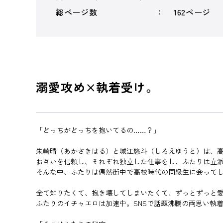
総ページ数
162ページ
溺愛攻め×執着受け。
「どっちがどっちを抱いてるの……？」
朱崎晴（あかさきはる）と城江悠斗（しろえゆうと）は、
お互いを信頼し、それぞれ独立した仕事をし、ふたりは立
そんな中、ふたりは偶然街中で高校時代の同級生に会って
全て知りたくて、抱き壊してしまいたくて、ずっとずっと
ふたりのイチャエロは加速中。SNSで話題沸騰の両思い執着