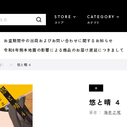
STORE
CATEGORY
ストア
カテゴリ
8/07 お盆期間中の出荷およびお問い合わせに関するお知らせ
7/29 令和8年熊本地震の影響による商品のお届け遅延につきまして
性）
悠と晴 ４
悠と晴 ４
著者：
海老之尾