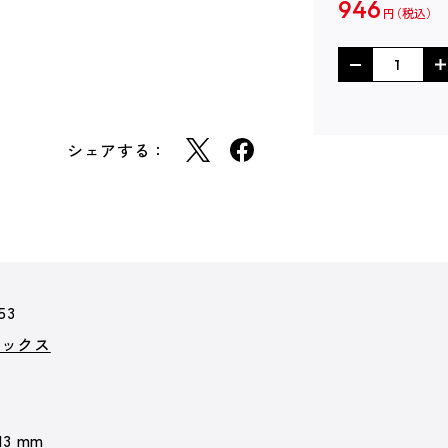
946
円
シェアする：
53
ミックス
 13 mm