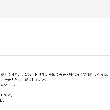
高校生で付き合い始め、同棲生活を経て夫夫と呼ばれる関係性になった
派に社会人として過ごしていた。
しまい……。
愛してる。
BL！