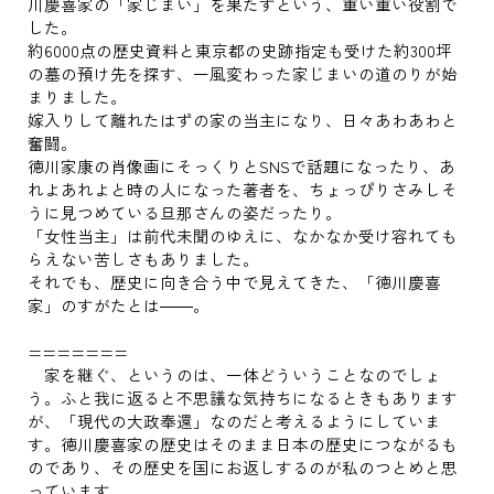
川慶喜家の「家じまい」を果たすという、重い重い役割で
した。
約6000点の歴史資料と東京都の史跡指定も受けた約300坪
の墓の預け先を探す、一風変わった家じまいの道のりが始
まりました。
嫁入りして離れたはずの家の当主になり、日々あわあわと
奮闘。
徳川家康の肖像画にそっくりとSNSで話題になったり、あ
れよあれよと時の人になった著者を、ちょっぴりさみしそ
うに見つめている旦那さんの姿だったり。
「女性当主」は前代未聞のゆえに、なかなか受け容れても
らえない苦しさもありました。
それでも、歴史に向き合う中で見えてきた、「徳川慶喜
家」のすがたとは――。
=======
家を継ぐ、というのは、一体どういうことなのでしょ
う。ふと我に返ると不思議な気持ちになるときもあります
が、「現代の大政奉還」なのだと考えるようにしていま
す。徳川慶喜家の歴史はそのまま日本の歴史につながるも
のであり、その歴史を国にお返しするのが私のつとめと思
っています。