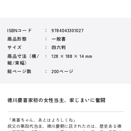
ISBNコード
9784043301027
商品形態
一般書
サイズ
四六判
商品寸法（横/
128 × 188 × 14 mm
縦/束幅）
総ページ数
200ページ
徳川慶喜家初の女性当主、家じまいに奮闘
「美喜ちゃん、あとはよろしくね」
叔父の第四代当主、徳川慶朝に託されたのは、歴史ある徳