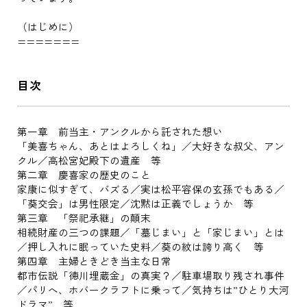
（はじめに）
=======
目次
第一章 前当主・アンクルから託された想い
「美喜ちゃん、あとはよろしくね」／大好きな叔父、アン
クル／高松宮妃殿下の遺産 等
第二章 慶喜家の歴史のこと
家康に似すぎて、バズる／実は松平容保の玄孫でもある／
「葵交会」は男性限定／沈黙は正義でしょうか 等
第三章 「祭祀承継」の顛末
相続財産の三つの課題／「墓じまい」と「家じまい」とは
／押し入れに眠っていた史料／葵の紋は誇り高く 等
第四章 主婦ときどき当主な日常
都市伝説「徳川埋蔵金」の真実？／駐車場取り残され事件
／パリへ、ホバークラフトに乗って／気持ちは”ひとり大河
ドラマ” 等