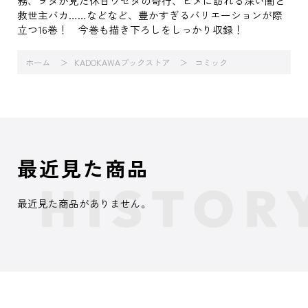
務、ヲタが見た休日ワセダの奇行、ヒメに訪れる深い闇と
救世主バカ……などなど、豊かすぎるバリエーションが際
立つ16巻！ 今巻も描き下ろしをしっかり収録！
ホーム
KADOKAWAブックストア
コミック
最近見た商品
最近見た商品がありません。