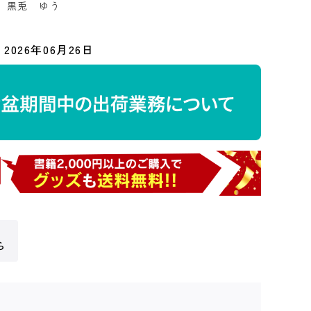
：
黒兎 ゆう
2026年06月26日
ら