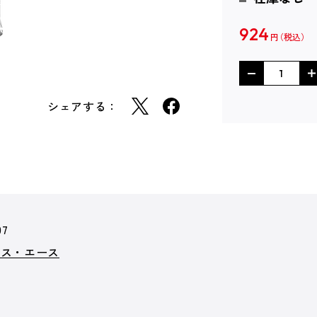
924
円
シェアする：
07
クス・エース