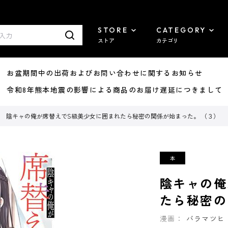
STORE
CATEGORY
ストア
カテゴリ
8/07 お盆期間中の出荷およびお問い合わせに関するお知らせ
7/29 令和8年熊本地震の影響による商品のお届け遅延につきまして
陰キャの俺が席替えでS級美少女に囲まれたら秘密の関係が始まった。 （３）
陰キャの俺
たら秘密の
漫画：
バラマツヒ