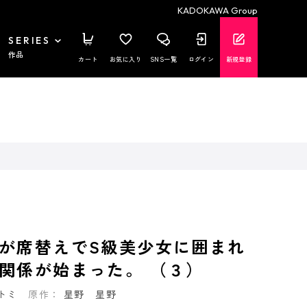
KADOKAWA Group
SERIES
作品
カート
お気に入り
SNS一覧
ログイン
新規登録
が席替えでS級美少女に囲まれ
関係が始まった。 （３）
トミ
原作：
星野 星野