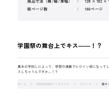
商品寸法（横/縦/束幅）
128 × 182 ×
総ページ数
160ページ
学園祭の舞台上でキス――！？
黒木の手回しによって、学祭の演劇でヒロイン役になってし
スしちゃうんですか…！？
ホーム
KADOKAWAブックストア
コミック
陰キ