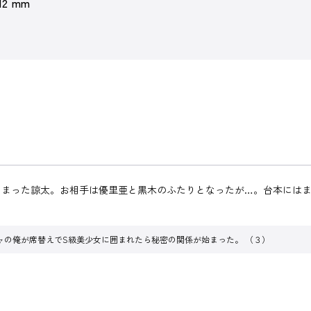
 12 mm
まった諒太。お相手は優里亜と黒木のふたりとなったが…。台本にはま
ャの俺が席替えでS級美少女に囲まれたら秘密の関係が始まった。 （３）