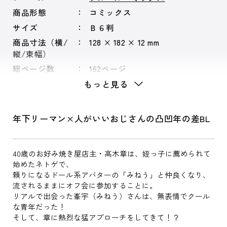
商品形態
コミックス
サイズ
Ｂ６判
商品寸法（横/
128 × 182 × 12 mm
縦/束幅）
総ページ数
162ページ
もっと見る
年下リーマン×人がいいおじさんの凸凹年の差BL
40歳のお好み焼き屋店主・高木章は、姪っ子に薦められて
始めたネトゲで、
頼りになるドール系アバターの「みねう」と仲良くなり、
流されるままにオフ会に参加することに。
リアルで出会った峯宇（みねう）さんは、無表情でクール
な青年だった！
そして、章に熱烈な猛アプローチをしてきて！？