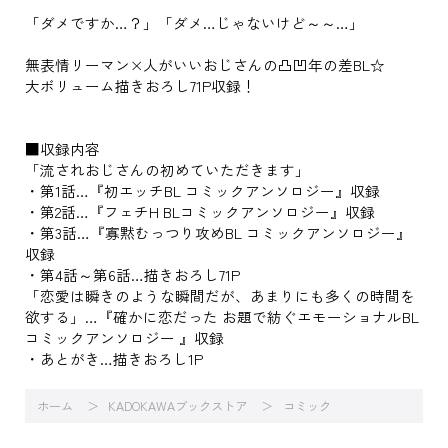
「ダメですか…？」「ダメ…じゃないけど～～…」
無表情リーマン×人がいいおじさんの凸凹年の差BL☆
大ボリューム描きおろし71P収録！
■収録内容
「流されおじさんの初めていただきます」
・第1話…『初エッチBL コミックアンソロジー』収録
・第2話…『フェチH BLコミックアンソロジー』収録
・第3話…『寡黙むっつり攻めBL コミックアンソロジー』
収録
・第4話～第6話…描きおろし71P
「恋愛は瞬きのような瞬間だが、あまりにも多くの時間を
欲する」…『確かに恋だった お題で紡ぐエモーショナルBL
コミックアンソロジー 』収録
・あとがき…描きおろし1P
ホーム
KADOKAWAブックストア
コミック