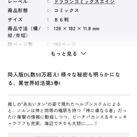
レーベル
ドラゴンコミックスエイジ
商品形態
コミックス
サイズ
Ｂ６判
商品寸法（横/
128 × 182 × 11.8 mm
縦/束幅）
総ページ数
162ページ
もっと見る
同人版DL数50万超え! 様々な秘密も明らかにな
る、異世界妊活第3巻!
推しの"あおいタン"の姿で現れたヘルプシステムによる
と、ノルンは神と同等の権限を持つ「神に連なる者」だっ
た!? 衝撃の情報に動揺しつつ、ビーチバカンス＆キャッキ
ャウフフも充実、海辺でチセも大胆に……！