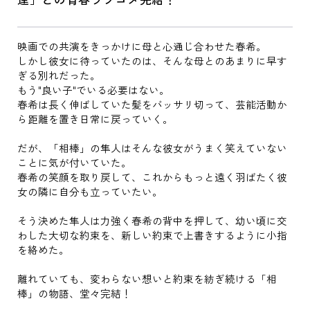
映画での共演をきっかけに母と心通じ合わせた春希。
しかし彼女に待っていたのは、そんな母とのあまりに早す
ぎる別れだった。
もう"良い子"でいる必要はない。
春希は長く伸ばしていた髪をバッサリ切って、芸能活動か
ら距離を置き日常に戻っていく。
だが、「相棒」の隼人はそんな彼女がうまく笑えていない
ことに気が付いていた。
春希の笑顔を取り戻して、これからもっと遠く羽ばたく彼
女の隣に自分も立っていたい。
そう決めた隼人は力強く春希の背中を押して、幼い頃に交
わした大切な約束を、新しい約束で上書きするように小指
を絡めた。
離れていても、変わらない想いと約束を紡ぎ続ける「相
棒」の物語、堂々完結！