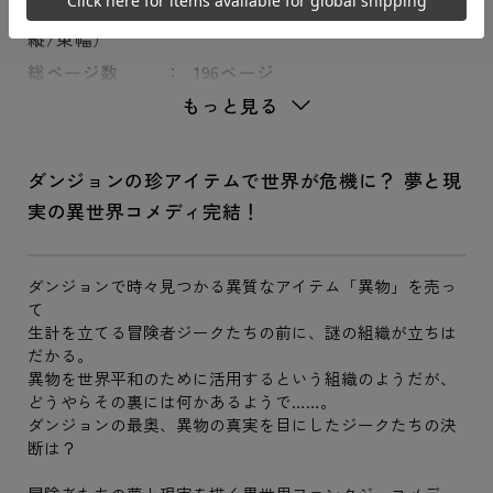
商品寸法（横/
128 × 182 × 13 mm
縦/束幅）
総ページ数
196ページ
もっと見る
ダンジョンの珍アイテムで世界が危機に？ 夢と現
実の異世界コメディ完結！
ダンジョンで時々見つかる異質なアイテム「異物」を売っ
て
生計を立てる冒険者ジークたちの前に、謎の組織が立ちは
だかる。
異物を世界平和のために活用するという組織のようだが、
どうやらその裏には何かあるようで……。
ダンジョンの最奥、異物の真実を目にしたジークたちの決
断は？