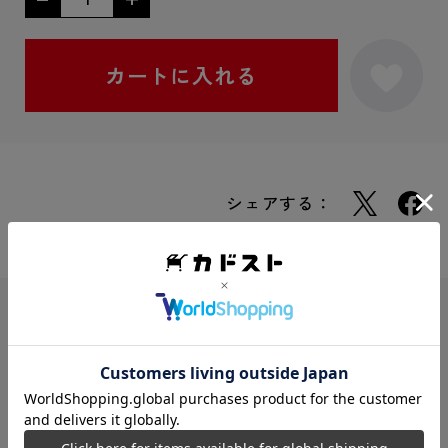
シェアする：
ISBNコード
9784049721300
レーベル
MFコミックス アライブ＋シリー
ズ
商品形態
コミックス
サイズ
Ｂ６判