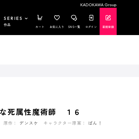
KADOKAWA Group
SERIES
作品
カート
お気に入り
SNS一覧
ログイン
新規登録
な死属性魔術師 １６
原作：
デンスケ
キャラクター原案：
ばん！