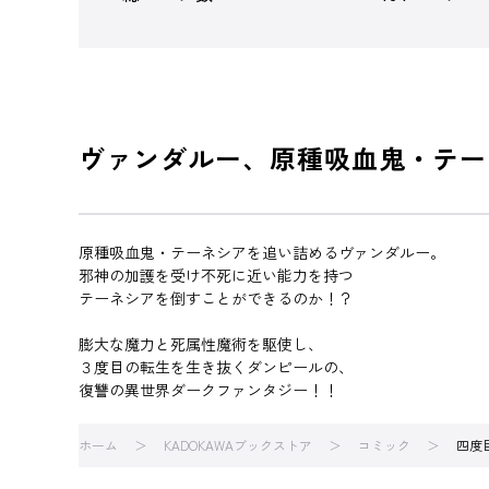
ヴァンダルー、原種吸血鬼・テー
原種吸血鬼・テーネシアを追い詰めるヴァンダルー。
邪神の加護を受け不死に近い能力を持つ
テーネシアを倒すことができるのか！？
膨大な魔力と死属性魔術を駆使し、
３度目の転生を生き抜くダンピールの、
復讐の異世界ダークファンタジー！！
ホーム
KADOKAWAブックストア
コミック
四度