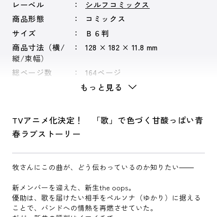
レーベル
シルフコミックス
商品形態
コミックス
サイズ
Ｂ６判
商品寸法（横/
128 × 182 × 11.8 mm
縦/束幅）
総ページ数
164ページ
もっと見る
TVアニメ化決定！ 「歌」で色づく甘酸っぱい青
春ラブストーリー
牧さんにこの曲が、どう伝わっているのか知りたい――
新メンバーを迎えた、新生the oops。
優助は、歌を届けたい相手をペルソナ（ゆかり）に据える
ことで、バンドへの情熱を再燃させていた。