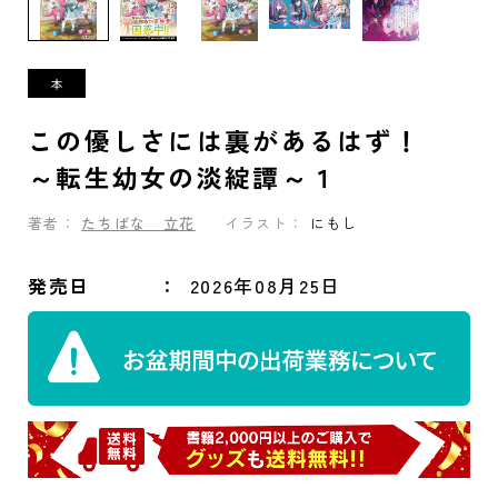
この優しさには裏があるはず！
～転生幼女の淡綻譚～１
著者：
たちばな 立花
イラスト：
にもし
発売日
2026年08月25日