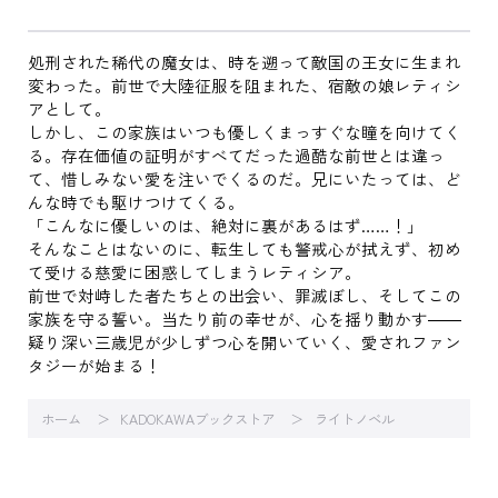
処刑された稀代の魔女は、時を遡って敵国の王女に生まれ
変わった。前世で大陸征服を阻まれた、宿敵の娘レティシ
アとして。
しかし、この家族はいつも優しくまっすぐな瞳を向けてく
る。存在価値の証明がすべてだった過酷な前世とは違っ
て、惜しみない愛を注いでくるのだ。兄にいたっては、ど
んな時でも駆けつけてくる。
「こんなに優しいのは、絶対に裏があるはず……！」
そんなことはないのに、転生しても警戒心が拭えず、初め
て受ける慈愛に困惑してしまうレティシア。
前世で対峙した者たちとの出会い、罪滅ぼし、そしてこの
家族を守る誓い。当たり前の幸せが、心を揺り動かす――
疑り深い三歳児が少しずつ心を開いていく、愛されファン
タジーが始まる！
ホーム
KADOKAWAブックストア
ライトノベル