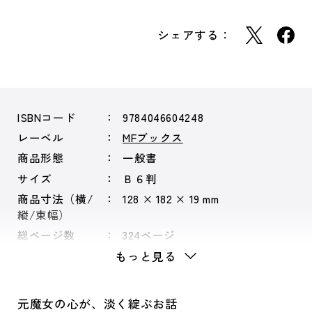
シェアする：
ISBNコード
9784046604248
レーベル
MFブックス
商品形態
一般書
サイズ
Ｂ６判
商品寸法（横/
128 × 182 × 19 mm
縦/束幅）
総ページ数
324ページ
もっと見る
元魔女の心が、淡く綻ぶお話