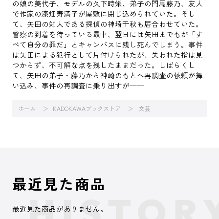
の娘の美代子、モデルの久下時栄、弟子の門馬藤乃、友人
で作家の漆畑寿満子が屋敷に閉じ込められていた。そし
て、矢田の知人である探偵の神埼千秋も居合わせていた。
警察の到着を待っている最中、翌日には矢田までもが「す
べて自分の罪だ」とキャンバスに残し死んでしまう。事件
は矢田による犯行として片付けられたが、失われた指は見
つからず、不可解な点を残したままだった。しばらくし
て、矢田の弟子・藤乃から神崎のもとへ再調査の依頼が舞
い込み、事件の再調査に乗り出すが──
ホーム
KADOKAWAブックストア
文芸
最近見た商品
最近見た商品がありません。