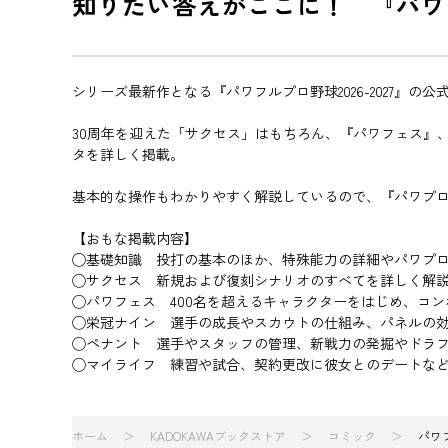
知りたい答えがここに！ 『パワプ
シリーズ最新作となる『パワフルプロ野球2026-2027』の
30周年を迎えた「サクセス」はもちろん、『パワフェス』
タを詳しく掲載。
基本的な操作もわかりやすく解説しているので、『パワプロ』
【おもな掲載内容】
◯基礎知識 投打の基本のほか、特殊能力の詳細やパワプ
◯サクセス 新規および復刻シナリオのすべてを詳しく解
◯パワフェス 400名を超えるキャラクターをはじめ、コ
◯栄冠ナイン 選手の成長やスカウトの仕組み、パネルの効
◯ペナント 選手やスタッフの管理、新戦力の発掘やドラ
◯マイライフ 練習や試合、契約更改に彼女とのデートな
ホーム
KADOKAWAブックストア
コミック
パワフ