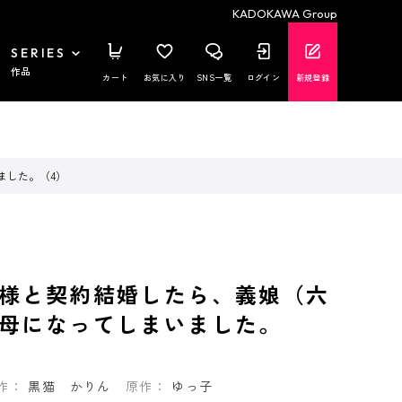
KADOKAWA Group
SERIES
作品
カート
お気に入り
SNS一覧
ログイン
新規登録
ました。（4）
様と契約結婚したら、義娘（六
母になってしまいました。
作：
黒猫 かりん
原作：
ゆっ子