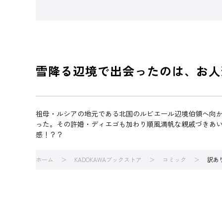
雪降る辺境で出会ったのは、お人
祖母・ルシアの地元である北国のルビエール辺境伯領へ向
った。その許婚・ディエゴも加わり順風満帆な親戚づきあい
感！？？
ホーム
KADOKAWAブックストア
コミック
訳あ