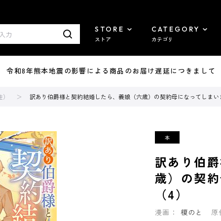
STORE
CATEGORY
ストア
カテゴリ
7/29 令和8年熊本地震の影響による商品のお届け遅延につきまして
性）
訳あり伯爵様と契約結婚したら、義娘（六歳）の契約母になってしまい
訳あり伯爵
歳）の契約
（4）
漫画：
榎のと
原