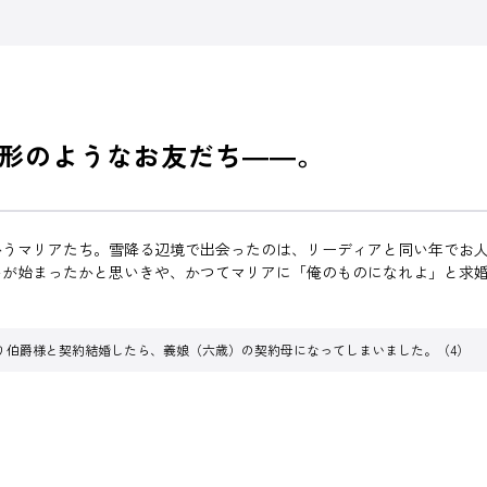
形のようなお友だち――。
かうマリアたち。雪降る辺境で出会ったのは、リーディアと同い年でお
が始まったかと思いきや、かつてマリアに「俺のものになれよ」と求婚
り伯爵様と契約結婚したら、義娘（六歳）の契約母になってしまいました。（4）