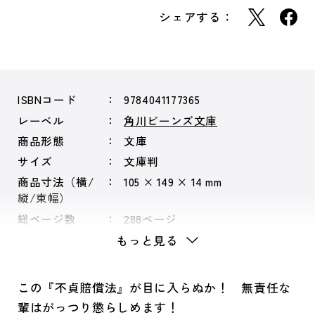
シェアする：
ISBNコード
9784041177365
レーベル
角川ビーンズ文庫
商品形態
文庫
サイズ
文庫判
商品寸法（横/
105 × 149 × 14 mm
縦/束幅）
総ページ数
288ページ
もっと見る
この『不貞賠償法』が目に入らぬか！ 無責任な
輩はがっつり懲らしめます！