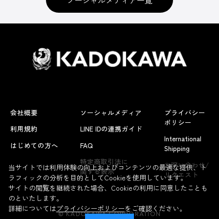
会社概要
ソーシャルメディア
プライバシー
ポリシー
利用規約
LINE IDの連携ガイド
International
はじめての方へ
FAQ
Shipping
よくあるお問い合わせ
特定商取引法に
お問い合わせ/
当サイトでは利用体験の向上およびコンテンツの最適な提供、ト
関する表示
リクエスト
ラフィックの分析を目的としてCookieを使用しています。
サイトの閲覧を継続された場合、Cookieの利用に同意したことも
のといたします。
詳細については
プライバシーポリシー
をご確認ください。
© KADOKAWA CORPORATION