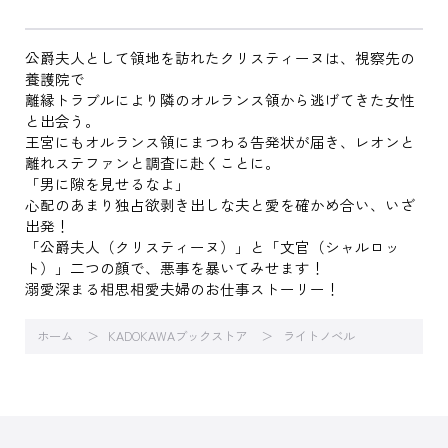
公爵夫人として領地を訪れたクリスティーヌは、視察先の
養護院で
離縁トラブルにより隣のオルランス領から逃げてきた女性
と出会う。
王宮にもオルランス領にまつわる告発状が届き、レオンと
離れステファンと調査に赴くことに。
「男に隙を見せるなよ」
心配のあまり独占欲剥き出しな夫と愛を確かめ合い、いざ
出発！
「公爵夫人（クリスティーヌ）」と「文官（シャルロッ
ト）」二つの顔で、悪事を暴いてみせます！
溺愛深まる相思相愛夫婦のお仕事ストーリー！
ホーム
KADOKAWAブックストア
ライトノベル