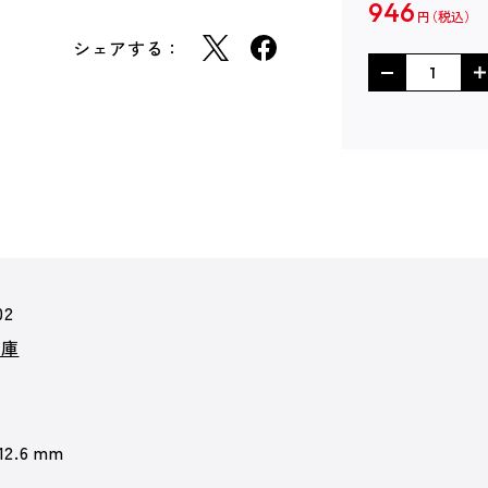
946
円
シェアする：
02
文庫
 12.6 mm