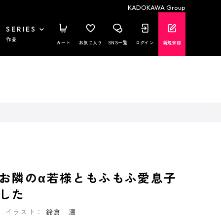
KADOKAWA Group
SERIES
作品
カート
お気に入り
SNS一覧
ログイン
新規登録
お隣のα若様ともふもふ愛息子
した
イラスト：
鈴倉 温