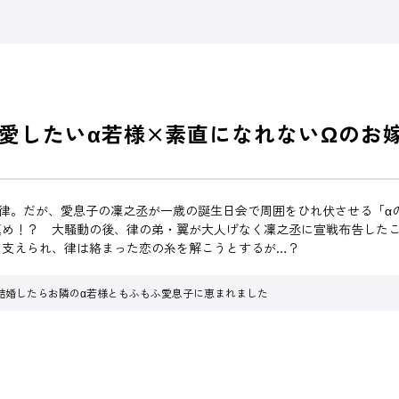
愛したいα若様×素直になれないΩのお
律。だが、愛息子の凜之丞が一歳の誕生日会で周囲をひれ伏させる「α
鎮め！？ 大騒動の後、律の弟・翼が大人げなく凜之丞に宣戦布告した
に支えられ、律は絡まった恋の糸を解こうとするが…？
結婚したらお隣のα若様ともふもふ愛息子に恵まれました