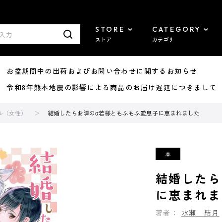
STORE
CATEGORY
ストア
カテゴリ
8/07 お盆期間中の出荷およびお問い合わせに関するお知らせ
7/29 令和8年熊本地震の影響による商品のお届け遅延につきまして
ル（女性）
結婚したらお隣のα若様ともふもふ愛息子に恵まれました
結婚したら
に恵まれま
著者：
水瀬 結月