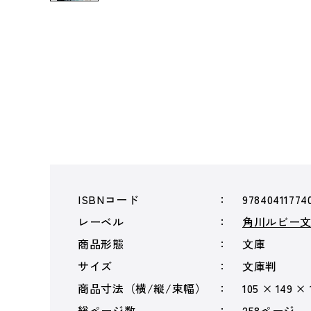
ISBNコード
97840411774
レーベル
角川ルビー
商品形態
文庫
サイズ
文庫判
商品寸法（横/縦/束幅）
105 × 149 ×
総ページ数
258ページ