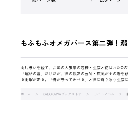
もふもふオメガバース第二弾！溺
両片思いを経て、お隣の大狼家の若様・亜威と結ばれたΩの
「運命の番」だけだが、律の親友の医師・疾風がその場を
る衝撃が走る。「俺が守ってみせる」と律に寄り添う亜威
ホーム
KADOKAWAブックストア
ライトノベル