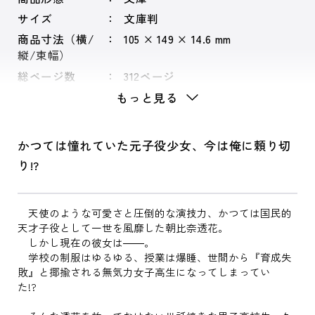
サイズ
文庫判
商品寸法（横/
105 × 149 × 14.6 mm
縦/束幅）
総ページ数
312ページ
もっと見る
かつては憧れていた元子役少女、今は俺に頼り切
り!?
天使のような可愛さと圧倒的な演技力、かつては国民的
天才子役として一世を風靡した朝比奈透花。
しかし現在の彼女は――。
学校の制服はゆるゆる、授業は爆睡、世間から『育成失
敗』と揶揄される無気力女子高生になってしまってい
た!?