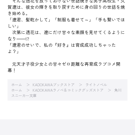
そんな透花を放っておけない世話焼きな男子高校生・久
賀遼は、彼女の輝きを取り戻すために身の回りの世話を焼
き始める。
「遼君、髪乾かして」「制服も着せて～」「手も繋いでほ
しい」
次第に透花は、遼にだけ甘々な素顔を見せてくるように
なり――!?
「遼君のせいで、私の『好き』は育成成功しちゃった
よ？」
元天才子役少女との甘々ゼロ距離な再育成ラブコメ開
幕！
ホーム
KADOKAWAブックストア
ライトノベル
ホーム
KADOKAWAラノベ＆コミックグッズストア
角川
スニーカー文庫