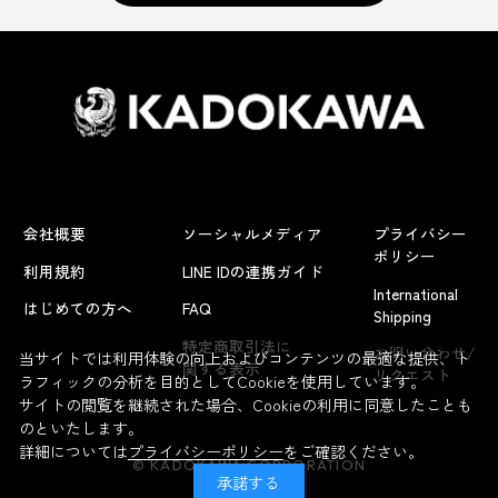
会社概要
ソーシャルメディア
プライバシー
ポリシー
利用規約
LINE IDの連携ガイド
International
はじめての方へ
FAQ
Shipping
よくあるお問い合わせ
特定商取引法に
お問い合わせ/
当サイトでは利用体験の向上およびコンテンツの最適な提供、ト
関する表示
リクエスト
ラフィックの分析を目的としてCookieを使用しています。
サイトの閲覧を継続された場合、Cookieの利用に同意したことも
のといたします。
詳細については
プライバシーポリシー
をご確認ください。
© KADOKAWA CORPORATION
承諾する