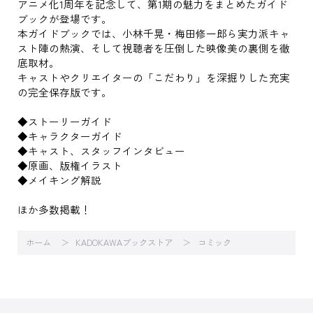
アニメ化1周年を記念して、第1期の魅力をまとめたガイド
ブックが登場です。
本ガイドブックでは、小林千晃・梅田修一郎ら実力派キャ
スト陣の熱演、そして視聴者を圧倒した映像美の裏側を徹
底取材。
キャストやクリエイターの「こだわり」を深掘りした充実
の完全保存版です。
◆ストーリーガイド
◆キャラクターガイド
◆キャスト、スタッフインタビュー
◆原画、版権イラスト
◆メイキング解説
ほか多数掲載！
ホーム
KADOKAWAブックストア
コミック