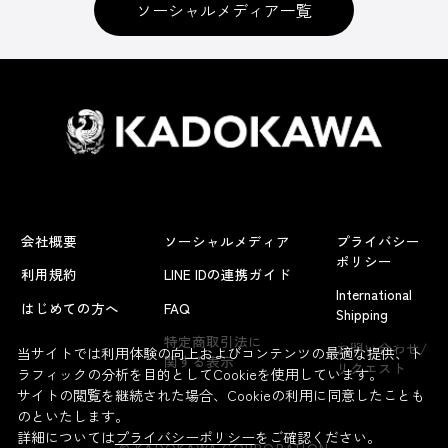
ソーシャルメディア一覧
会社概要
ソーシャルメディア
プライバシー
ポリシー
利用規約
LINE IDの連携ガイド
International
はじめての方へ
FAQ
Shipping
よくあるお問い合わせ
特定商取引法に
お問い合わせ/
当サイトでは利用体験の向上およびコンテンツの最適な提供、ト
関する表示
リクエスト
ラフィックの分析を目的としてCookieを使用しています。
サイトの閲覧を継続された場合、Cookieの利用に同意したことも
のといたします。
詳細については
プライバシーポリシー
をご確認ください。