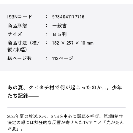
ISBNコード
9784041177716
商品形態
一般書
サイズ
Ｂ５判
商品寸法（横/
182 × 257 × 10 mm
縦/束幅）
総ページ数
112ページ
あの夏、クビタチ村で何が起こったのか…。少年
たち記録――
2025年夏の放送以来、SNSを中心に話題を呼び、第2期制作
決定の報には熱狂的な反響が寄せらたTVアニメ「光が死ん
だ夏」。