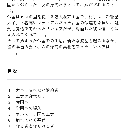
国から逃亡した王女の身代わりとして、嫁がされること
に。
帝国は五つの国を従える強大な宗主国で、相手は「冷徹皇
太子」と名高いマティアスだった。国の命運を背負い、処
刑も覚悟で向かったリンネアだが、対面した彼は優しく迎
え入れてくれて……。
そして始まった帝国での生活。新たな波乱も起こるなか、
彼の本当の姿と、この婚約の真相を知ったリンネアは
――。
目次
１ 大事にされない婚約者
２ 王女の身代わり
３ 帝国へ
４ 学園への編入
５ ポルスニア国の王女
６ 崩れていく平穏
７ 守る者と守られる者