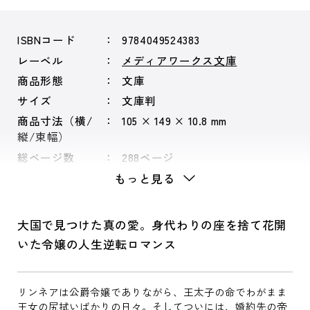
ISBNコード
9784049524383
レーベル
メディアワークス文庫
商品形態
文庫
サイズ
文庫判
商品寸法（横/
105 × 149 × 10.8 mm
縦/束幅）
総ページ数
288ページ
もっと見る
大国で見つけた真の愛。身代わりの座を捨て花開
いた令嬢の人生逆転ロマンス
リンネアは公爵令嬢でありながら、王太子の命でわがまま
王女の尻拭いばかりの日々。そしてついには、婚約先の帝