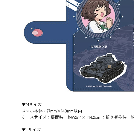
▼Mサイズ
スマホ本体：77mm×140mm以内
ケースサイズ：展開時 約W22.4×H14.2cm ：折り畳み時 約W8
▼Lサイズ