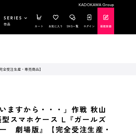
KADOKAWA Group
SERIES
作品
カート
お気に入り
SNS一覧
ログイン
新規登録
【完全受注生産・専売商品】
いますから・・・」作戦 秋山
帳型スマホケース L『ガールズ
ー 劇場版』【完全受注生産・