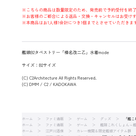
※こちらの商品は数量限定のため、発売前で予約受付を終
※お客様のご都合による返品・交換・キャンセルはお受け
※本商品はお1人様1会計につき1個までとさせていただきま
艦娘B2タペストリー「榛名改二乙」水着mode
サイズ：B2サイズ
(C) C2Architecture All Rights Reserved.
(C) DMM / C2 / KADOKAWA
ホーム
ファミ通販
ゲーム
グッズ
「艦こ
ホーム
ファミ通販
ゲーム
艦隊これくしょん～
ホーム
江戸川酒保
カレー機関＆限定艦娘アイテム群