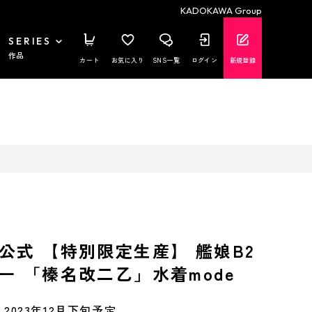
KADOKAWA Group
SERIES
作品
カート
お気に入り
SNS一覧
ログイン
新規登録
公式 【特別限定生産】 艦娘B2
ー 「榛名改二乙」水着mode
2023年12月下旬予定