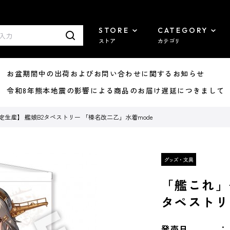
STORE
CATEGORY
ストア
カテゴリ
8/07 お盆期間中の出荷およびお問い合わせに関するお知らせ
7/29 令和8年熊本地震の影響による商品のお届け遅延につきまして
定生産】 艦娘B2タペストリー 「榛名改二乙」水着mode
「艦これ」
タペストリ
発売日