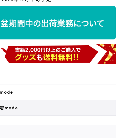
mode
着mode