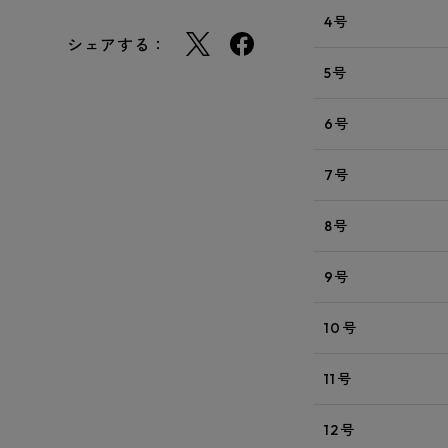
4号
シェアする：
5号
6号
7号
8号
9号
10号
11号
12号