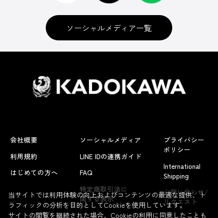
ソーシャルメディア一覧
会社概要
ソーシャルメディア
プライバシー
ポリシー
利用規約
LINE IDの連携ガイド
International
はじめての方へ
FAQ
Shipping
よくあるお問い合わせ
特定商取引法に
お問い合わせ/
当サイトでは利用体験の向上およびコンテンツの最適な提供、ト
関する表示
リクエスト
ラフィックの分析を目的としてCookieを使用しています。
サイトの閲覧を継続された場合、Cookieの利用に同意したことも