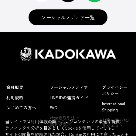
ソーシャルメディア一覧
会社概要
ソーシャルメディア
プライバシー
ポリシー
利用規約
LINE IDの連携ガイド
International
はじめての方へ
FAQ
Shipping
よくあるお問い合わせ
特定商取引法に
お問い合わせ/
当サイトでは利用体験の向上およびコンテンツの最適な提供、ト
関する表示
リクエスト
ラフィックの分析を目的としてCookieを使用しています。
サイトの閲覧を継続された場合、Cookieの利用に同意したことも