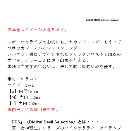
※画像はイメージとなります。
スポーツやライブのお供にも、セカンドリングにもうって
つけのカジュアルなシリコンリング。
シルエット調にデザインされたジャックフロストとDDSの
文字が、カラーごとに違う印象を与える。
黒地に白文字の色合いは、決して動じぬ強い心を表す。
素材：シリコン
サイズ：S～L
【S】内円45mm
【M】内円：52mm
【L】内円：72mm
※内円サイズは目安です。
「DDS」（Digital Devil Selection）とは・・・
「真・女神転生」シリーズのハイクオリティーアイテムブ